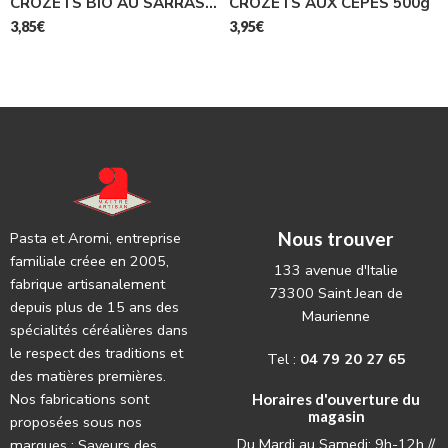
CROZETS BIO AU SARRASIN 400g
CROZETS AUX CEPES 500g
3,85
€
3,95
€
Nous trouver
Pasta et Aromi, entreprise
familiale créee en 2005,
133 avenue d'Italie
fabrique artisanalement
73300 Saint Jean de
depuis plus de 15 ans des
Maurienne
spécialités céréalières dans
le respect des traditions et
Tel :
04 79 20 27 65
des matières premières.
Nos fabrications sont
Horaires d'ouverture du
magasin
proposées sous nos
Du Mardi au Samedi: 9h-12h //
marques : Saveurs des