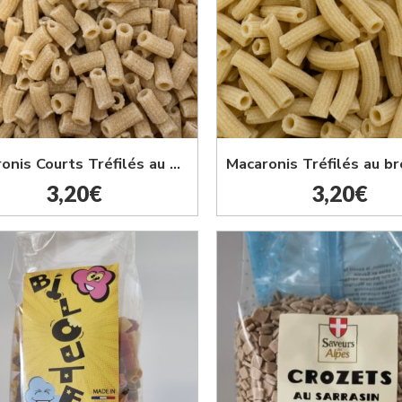
Macaronis Courts Tréfilés au bronze 500G
3,20
€
3,20
€