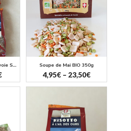
À l'unité
par lot de 5
Lot de 4 Produits de Savoie Saveurs des Alpes
Soupe de Mai BIO 350g
€
4,95
€
–
23,50
€