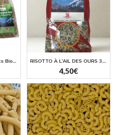
LOT 3 paquets de crozets Bio Nature, Sarrasin et Epeautre 400G
RISOTTO À L’AIL DES OURS 350G
4,50
€