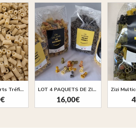
Macaronis Courts Tréfilés au bronze 500G
LOT 4 PAQUETS DE ZIZI 400G
0
€
16,00
€
4