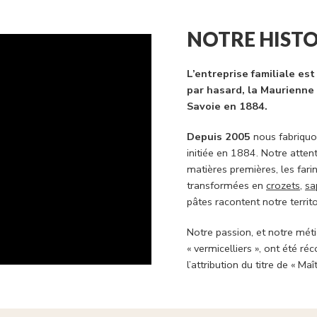
NOTRE HISTO
L’entreprise familiale es
par hasard, la Maurienne 
Savoie en 1884.
Depuis 2005
nous fabriquon
initiée en 1884. Notre attent
matières premières, les far
transformées en
crozets
,
sa
pâtes racontent notre territoi
Notre passion, et notre métie
« vermicelliers », ont été 
l’attribution du titre de « Maî