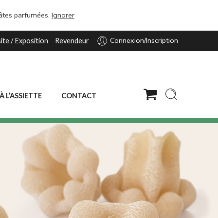
pâtes parfumées.
Ignorer
Connexion/Inscription
site / Exposition
Revendeur
 À L’ASSIETTE
CONTACT