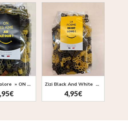
Zizi Multicolore » ON LES AIME AU BLÉ DUR » 400G
Zizi Black And White » LA FORME EN DIT LONG » 400G
,95
€
4,95
€