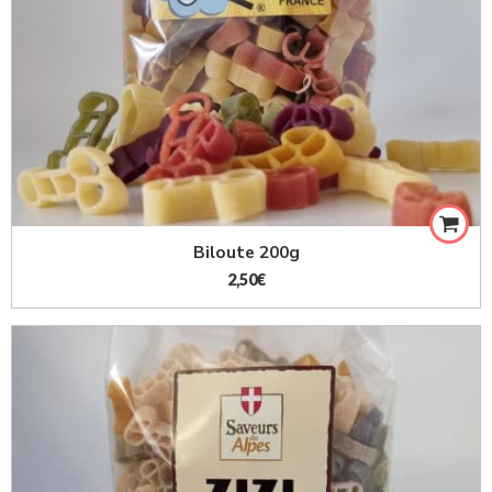
Biloute 200g
2,50
€