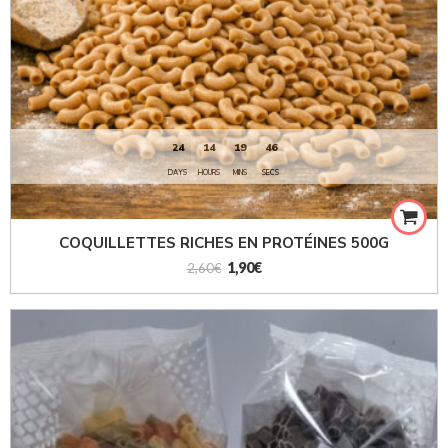
24
14
19
43
DAYS
HOURS
MINS
SECS
COQUILLETTES RICHES EN PROTÉINES 500G
1,90
€
2,60
€