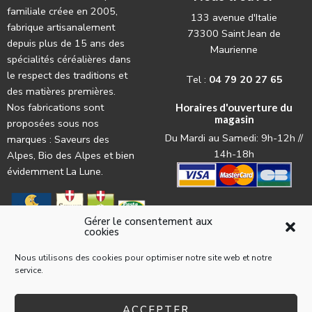
familiale créee en 2005,
133 avenue d'Italie
fabrique artisanalement
73300 Saint Jean de
depuis plus de 15 ans des
Maurienne
spécialités céréalières dans
le respect des traditions et
Tel :
04 79 20 27 65
des matières premières.
Nos fabrications sont
Horaires d'ouverture du
magasin
proposées sous nos
Du Mardi au Samedi: 9h-12h //
marques : Saveurs des
14h-18h
Alpes, Bio des Alpes et bien
évidemment La Lune.
Gérer le consentement aux
cookies
Nous utilisons des cookies pour optimiser notre site web et notre
service.
© 2022 La Pasta par l'
agence web Les Trois Chats
Mentions légales
Conditions générales d’utilisation
ACCEPTER