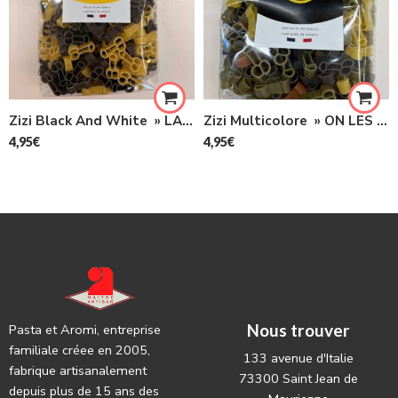
Zizi Black And White » LA FORME EN DIT LONG » 400G
Zizi Multicolore » ON LES AIME AU BLÉ DUR » 400G
4,95
€
4,95
€
Nous trouver
Pasta et Aromi, entreprise
familiale créee en 2005,
133 avenue d'Italie
fabrique artisanalement
73300 Saint Jean de
depuis plus de 15 ans des