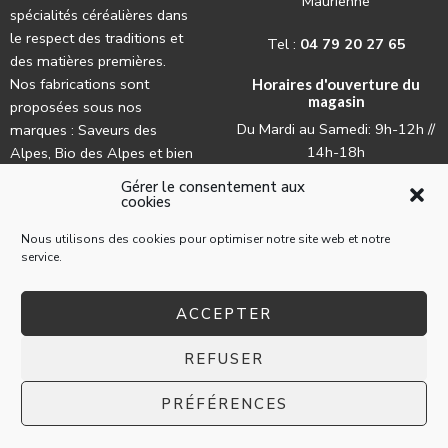
Maurienne
spécialités céréalières dans
le respect des traditions et
Tel :
04 79 20 27 65
des matières premières.
Nos fabrications sont
Horaires d'ouverture du
magasin
proposées sous nos
Du Mardi au Samedi: 9h-12h //
marques : Saveurs des
14h-18h
Alpes, Bio des Alpes et bien
évidemment La Lune.
Gérer le consentement aux
cookies
Nous utilisons des cookies pour optimiser notre site web et notre
service.
ACCEPTER
© 2022 La Pasta par l'
agence web Les Trois Chats
REFUSER
Mentions légales
Conditions générales d’utilisation
PRÉFÉRENCES
Conditions générales de ventes aux particuliers