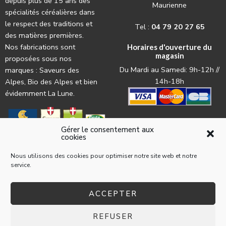
depuis plus de 15 ans des
Maurienne
spécialités céréalières dans
le respect des traditions et
Tel :
04 79 20 27 65
des matières premières.
Nos fabrications sont
Horaires d'ouverture du
magasin
proposées sous nos
Du Mardi au Samedi: 9h-12h //
marques : Saveurs des
14h-18h
Alpes, Bio des Alpes et bien
évidemment La Lune.
Gérer le consentement aux
cookies
Nous utilisons des cookies pour optimiser notre site web et notre
service.
© 2022 La Pasta par l'
agence web Les Trois Chats
Mentions légales
Conditions générales d’utilisation
ACCEPTER
Conditions générales de ventes aux particuliers
REFUSER