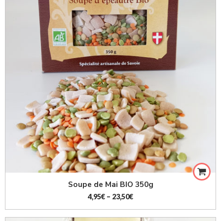
À l'unité
par lot de 5
Soupe de Mai BIO 350g
4,95
€
–
23,50
€