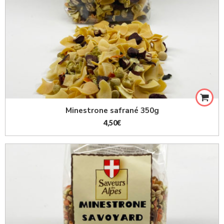
Minestrone safrané 350g
4,50
€