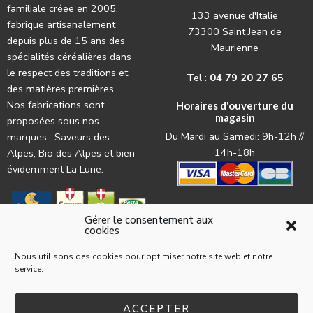
familiale créee en 2005,
133 avenue d'Italie
fabrique artisanalement
73300 Saint Jean de
depuis plus de 15 ans des
Maurienne
spécialités céréalières dans
le respect des traditions et
Tel :
04 79 20 27 65
des matières premières.
Nos fabrications sont
Horaires d'ouverture du
magasin
proposées sous nos
Du Mardi au Samedi: 9h-12h //
marques : Saveurs des
14h-18h
Alpes, Bio des Alpes et bien
évidemment La Lune.
Gérer le consentement aux
cookies
Nous utilisons des cookies pour optimiser notre site web et notre
service.
© 2022 La Pasta par l'
agence web Les Trois Chats
Mentions légales
Conditions générales d’utilisation
ACCEPTER