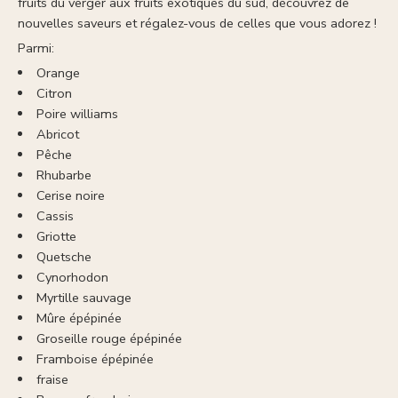
fruits du verger aux fruits exotiques du sud, découvrez de
nouvelles saveurs et régalez-vous de celles que vous adorez !
Parmi:
Orange
Citron
Poire williams
Abricot
Pêche
Rhubarbe
Cerise noire
Cassis
Griotte
Quetsche
Cynorhodon
Myrtille sauvage
Mûre épépinée
Groseille rouge épépinée
Framboise épépinée
fraise