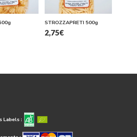
500g
STROZZAPRETI 500g
2,95
2,75
€
 Labels :