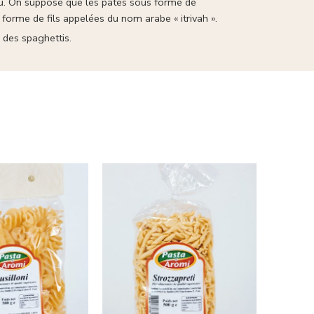
eau. On suppose que les pâtes sous forme de
n forme de fils appelées du nom arabe « itrivah ».
 des spaghettis.