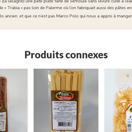
 (la lasagne) une pâte plate faite de semoule sans levure cuite à l’
 de « Trabia » pas loin de Palerme où l’on fabriquait aussi des pâtes e
ès ancien, et que ce n’est pas Marco Polo qui nous a appris à manger
Produits connexes