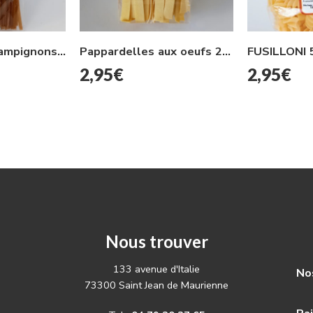
Linguine aux champignons 250g
Pappardelles aux oeufs 250g
FUSILLONI 
2,95
€
2,95
€
Nous trouver
133 avenue d'Italie
Nos
73300 Saint Jean de Maurienne