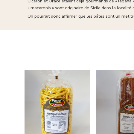
Cicéron et Orace étaient déjà gourmands de « làgana »
« macaronis » sont originaire de Sicile dans la localité
On pourrait donc affirmer que les pâtes sont un met tr