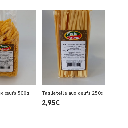
Strozza
ux œufs 500g
Tagliatelle aux oeufs 250g
2,95
2,95
€