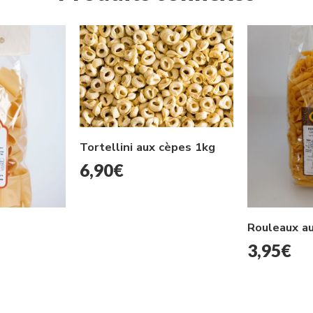
Tortellini aux cèpes 1kg
6,90
€
Rouleaux a
3,95
€