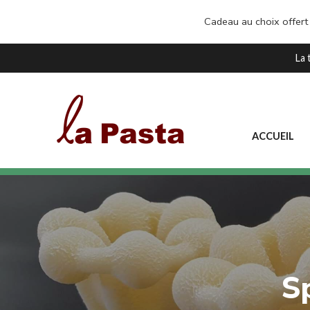
Cadeau au choix offert
La 
ACCUEIL
S