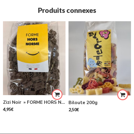
Produits connexes
Zizi Noir » FORME HORS NORME » 400G
Biloute 200g
4,95
€
2,50
€