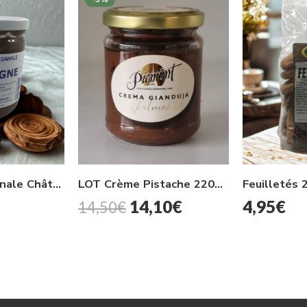
Confiture artisanale Châtaigne 500g
LOT Crème Pistache 220G et Pate à Tartiner GIANDUJA 200G
Feuilletés 
14,10
€
4,95
€
14,50
€