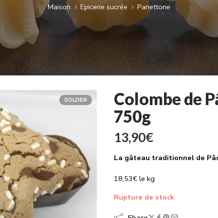
Maison
Epicerie sucrée
Panettone
Colombe de P
SOLDER
750g
13,90
€
La gâteau traditionnel de Pâqu
18,53€ le kg
Rupture de stock
Share