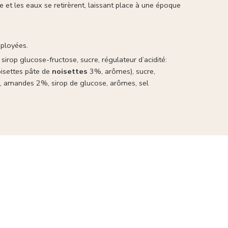
nie et les eaux se retirèrent, laissant place à une époque
éployées.
sirop glucose-fructose, sucre, régulateur d’acidité:
noisettes pâte de
noisettes
3%, arômes), sucre,
as, amandes 2%, sirop de glucose, arômes, sel