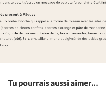
 dans le bec, il s’agit d’un message de paix : la fureur divine était fi
rès présent à Pâques.
une Colombe, brioche qui rappelle la forme de l’oiseau avec les ailes d
 (écorces de citrons confites, écorces d’orange et pâte de mandarine, 
e de riz, huile de tournesol, farine de riz, farine d’amandes, farine de 
n naturel (
blé), lait
, émulsifiant : mono et diglycéride des acides gr
t soja.
Tu pourrais aussi aimer…