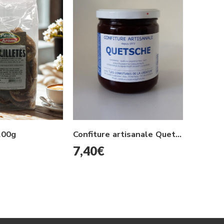
7,00
200g
Confiture artisanale Quetsche 500g
7,40
€