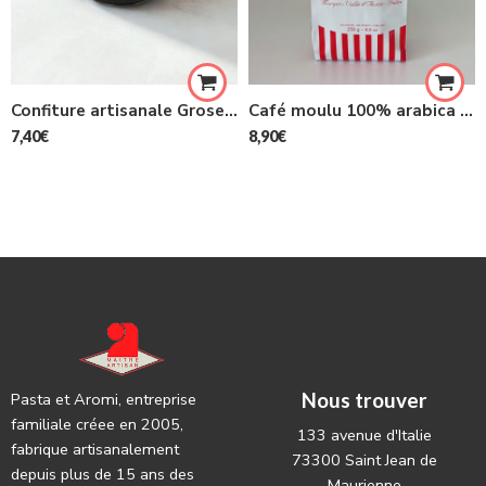
Confiture artisanale Groseille Rouge Epépinée 500g
Café moulu 100% arabica mélange traditionnel Artari 250g
7,40
€
8,90
€
Nous trouver
Pasta et Aromi, entreprise
familiale créee en 2005,
133 avenue d'Italie
fabrique artisanalement
73300 Saint Jean de
depuis plus de 15 ans des
Maurienne