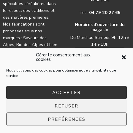
spécialités céréalières dans
le respect des traditions et
Tel :
04 79 20 27 65
des matières premières.
Nos fabrications sont
Horaires d'ouverture du
magasin
proposées sous nos
Du Mardi au Samedi: 9h-12h //
marques : Saveurs des
14h-18h
Alpes, Bio des Alpes et bien
évidemment La Lune.
Gérer le consentement aux
cookies
Nous utilisons des cookies pour optimiser notre site web et notre
service.
ACCEPTER
© 2022 La Pasta par l'
agence web Les Trois Chats
REFUSER
Mentions légales
Conditions générales d’utilisation
PRÉFÉRENCES
Conditions générales de ventes aux particuliers