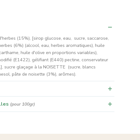
 d'herbes (15%), [sirop glucose, eau, sucre, saccarose,
d'herbes (6%) (alcool, eau, herbes aromatiques), huile
carthame, huile d'olive en proportions variables),
difié (E1422), gélifiant (E440) pectine, conservateur
l], sucre glaçage à la NOISETTE (sucre, blancs
rnesol, pâte de noisette (3%), arômes).
lles
(pour 100gr)