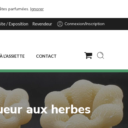
pâtes parfumées.
Ignorer
Connexion/Inscription
site / Exposition
Revendeur
 À L’ASSIETTE
CONTACT
ueur aux herbes