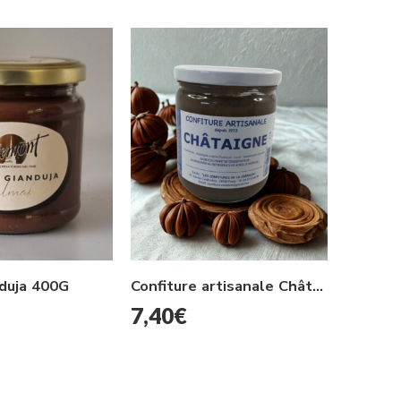
duja 400G
Confiture artisanale Châtaigne 500g
7,40
€
7,10