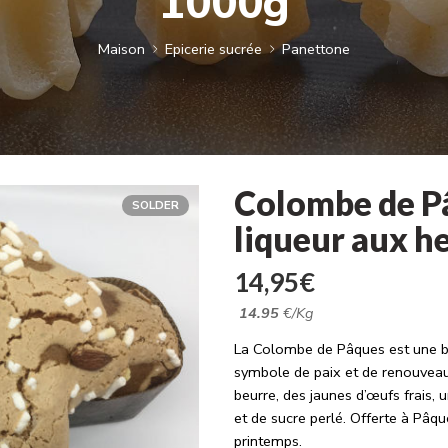
1000g
Maison
Epicerie sucrée
Panettone
Colombe de Pâ
SOLDER
liqueur aux h
14,95
€
14.95
€/Kg
La Colombe de Pâques est une br
symbole de paix et de renouveau
beurre, des jaunes d’œufs frais, 
et de sucre perlé. Offerte à Pâque
printemps.