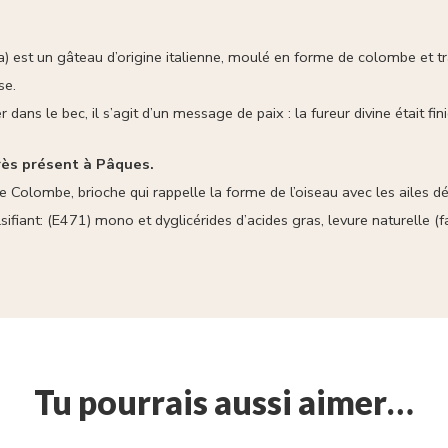
a
) est un gâteau d’origine italienne, moulé en forme de colombe et t
se.
 dans le bec, il s’agit d’un message de paix : la fureur divine était fi
rès présent à Pâques.
une Colombe, brioche qui rappelle la forme de l’oiseau avec les ailes d
lsifiant: (E471) mono et dyglicérides d’acides gras, levure naturelle (
Tu pourrais aussi aimer…