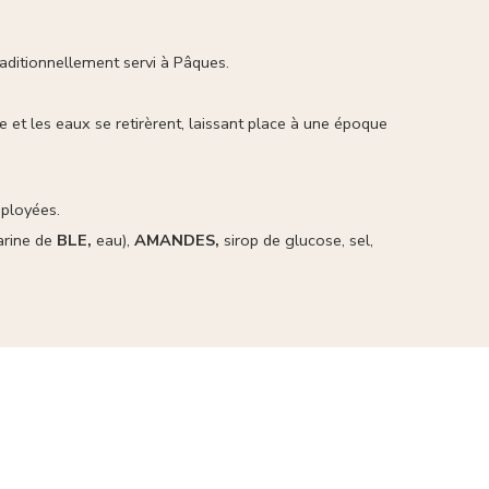
raditionnellement servi à Pâques.
nie et les eaux se retirèrent, laissant place à une époque
éployées.
farine de
BLE,
eau),
AMANDES,
sirop de glucose, sel,