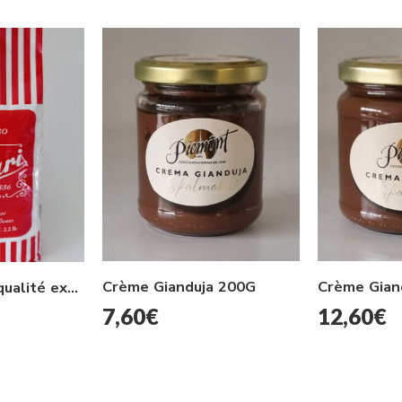
Crème Gianduja 200G
Crème Gian
Café en grains qualité expresso 100% arabica 1kg
7,60
€
12,60
€