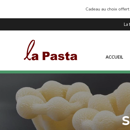
Cadeau au choix offert
La 
ACCUEIL
S