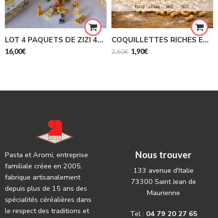
DAYS
HOURS
MINS
SECS
LOT 4 PAQUETS DE ZIZI 400G
COQUILLETTES RICHES EN PROTÉINES 500G
16,00
€
1,90
€
2,60
€
Nous trouver
Pasta et Aromi, entreprise
familiale créee en 2005,
133 avenue d'Italie
fabrique artisanalement
73300 Saint Jean de
depuis plus de 15 ans des
Maurienne
spécialités céréalières dans
le respect des traditions et
Tel :
04 79 20 27 65