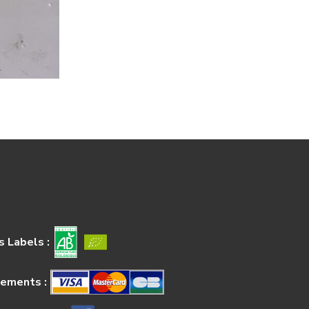
 Labels :
iements :