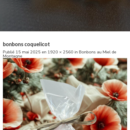
bonbons coquelicot
Publié
15 mai 2025
en
1920 × 2560
in
Bonbons au Miel de
Montagne