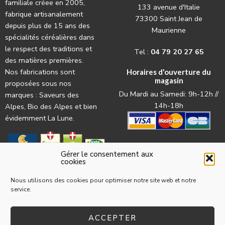
familiale créee en 2005,
133 avenue d'Italie
fabrique artisanalement
73300 Saint Jean de
depuis plus de 15 ans des
Maurienne
spécialités céréalières dans
le respect des traditions et
Tel :
04 79 20 27 65
des matières premières.
Nos fabrications sont
Horaires d'ouverture du
magasin
proposées sous nos
Du Mardi au Samedi: 9h-12h //
marques : Saveurs des
14h-18h
Alpes, Bio des Alpes et bien
évidemment La Lune.
Gérer le consentement aux
cookies
Nous utilisons des cookies pour optimiser notre site web et notre
service.
© 2022 La Pasta par l'
agence web Les Trois Chats
Mentions légales
Conditions générales d’utilisation
ACCEPTER