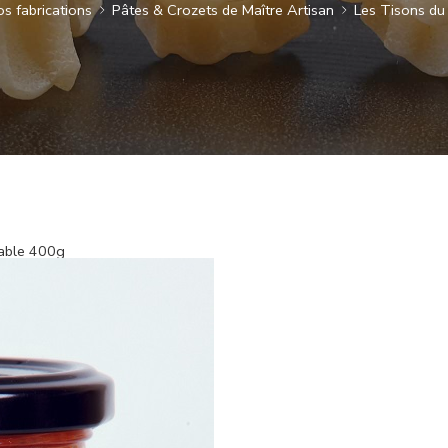
s fabrications
Pâtes & Crozets de Maître Artisan
Les Tisons du
iable 400g