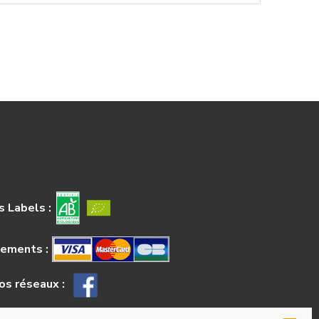
 Labels :
iements :
os réseaux :